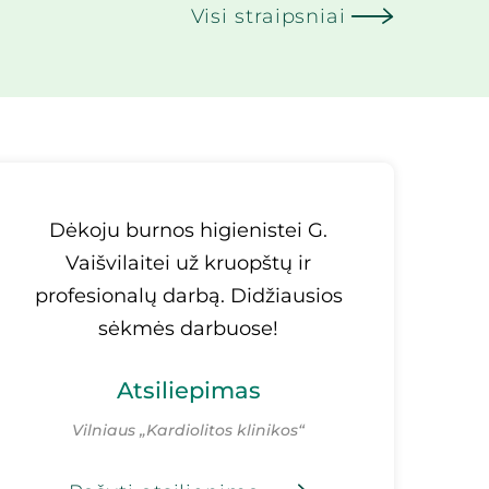
Visi straipsniai
Malo
Dėkoju burnos higienistei G.
ger
Vaišvilaitei už kruopštų ir
Vis
profesionalų darbą. Didžiausios
ja
sėkmės darbuose!
Atsiliepimas
Vilniaus „Kardiolitos klinikos“