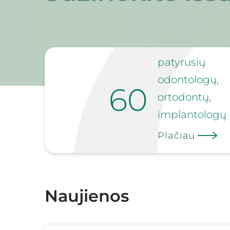
patyrusių
odontologų,
60
ortodontų,
implantologų
Plačiau
Naujienos