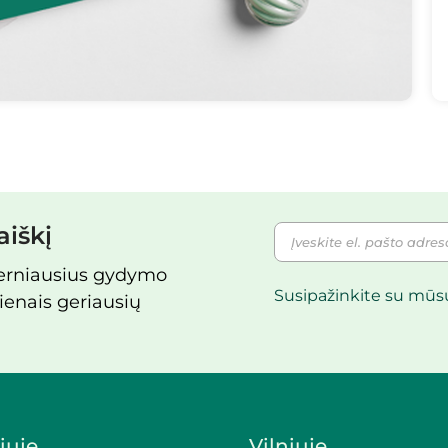
aiškį
derniausius gydymo
Susipažinkite su mū
ienais geriausių
iuje
Vilniuje