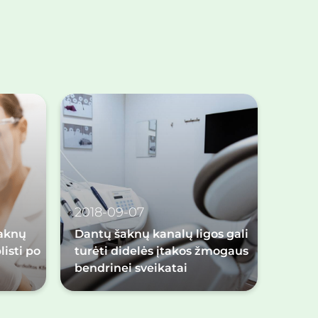
2018-09-07
aknų
Dantų šaknų kanalų ligos gali
listi po
turėti didelės įtakos žmogaus
bendrinei sveikatai