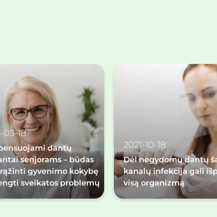
-03-18
2021-10-18
ensuojami dantų
antai senjorams – būdas
Dėl negydomų dantų š
grąžinti gyvenimo kokybę
kanalų infekcija gali išp
vengti sveikatos problemų
visą organizmą