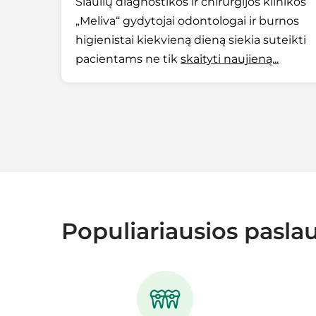
Šiaulių diagnostikos ir chirurgijos klinikos
„Meliva“ gydytojai odontologai ir burnos
higienistai kiekvieną dieną siekia suteikti
pacientams ne tik
skaityti naujieną...
Populiariausios pasla