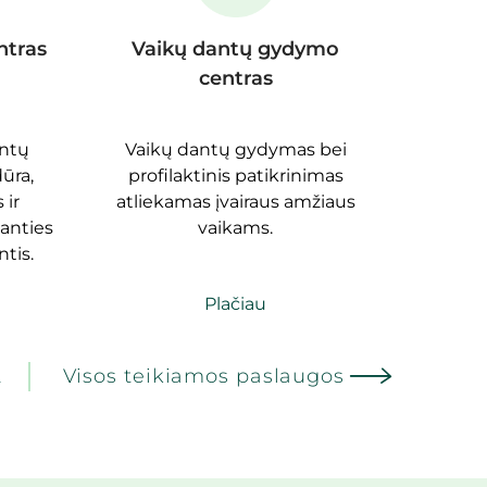
ntras
Vaikų dantų gydymo
centras
antų
Vaikų dantų gydymas bei
ūra,
profilaktinis patikrinimas
 ir
atliekamas įvairaus amžiaus
anties
vaikams.
tis.
Plačiau
A
Visos teikiamos paslaugos