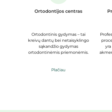
Ortodontijos centras
Pr
Ortodontinis gydymas – tai
Profes
kreivų dantų bei netaisyklingo
proc
sąkandžio gydymas
yra
ortodontinėmis priemonėmis.
akmeny
Plačiau