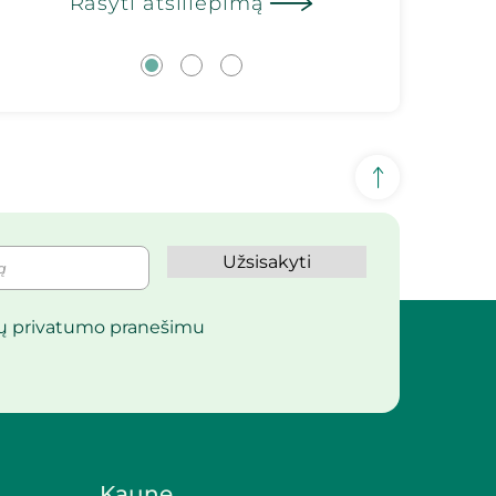
Rašyti atsiliepimą
Užsisakyti
sų privatumo pranešimu
Kaune