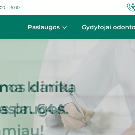
00 - 16:00
Paslaugos
Gydytojai odonto
ma klinika
ės pr. 64A