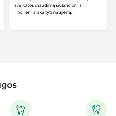
sveikatos draudimą siūlančiomis
įmonėmis.
skaityti naujieną...
ugos