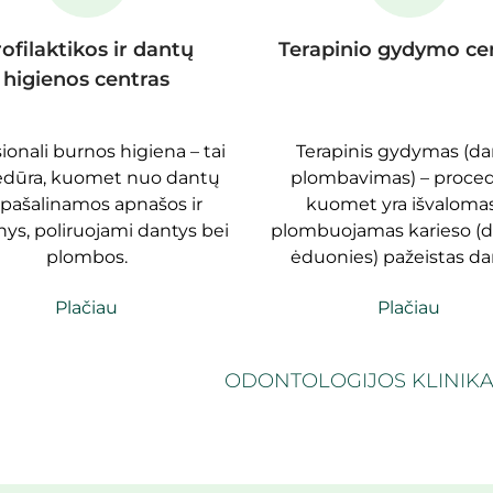
ofilaktikos ir dantų
Terapinio gydymo ce
higienos centras
ionali burnos higiena – tai
Terapinis gydymas (d
edūra, kuomet nuo dantų
plombavimas) – proced
 pašalinamos apnašos ir
kuomet yra išvalomas
s, poliruojami dantys bei
plombuojamas karieso (d
plombos.
ėduonies) pažeistas dan
Plačiau
Plačiau
ODONTOLOGIJOS KLINIK