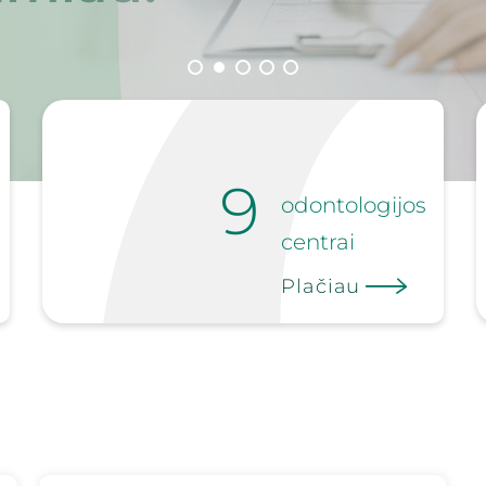
9
odontologijos
centrai
Plačiau