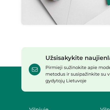
Užsisakykite naujienl
Pirmieji sužinokite apie mo
metodus ir susipažinkite su v
gydytojų Lietuvoje
Vilniuje
Viln