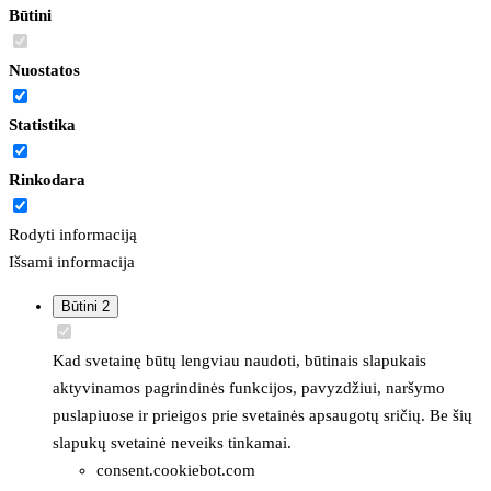
Būtini
Nuostatos
Statistika
Rinkodara
Rodyti informaciją
Išsami informacija
Būtini
2
Kad svetainę būtų lengviau naudoti, būtinais slapukais
aktyvinamos pagrindinės funkcijos, pavyzdžiui, naršymo
puslapiuose ir prieigos prie svetainės apsaugotų sričių. Be šių
slapukų svetainė neveiks tinkamai.
consent.cookiebot.com