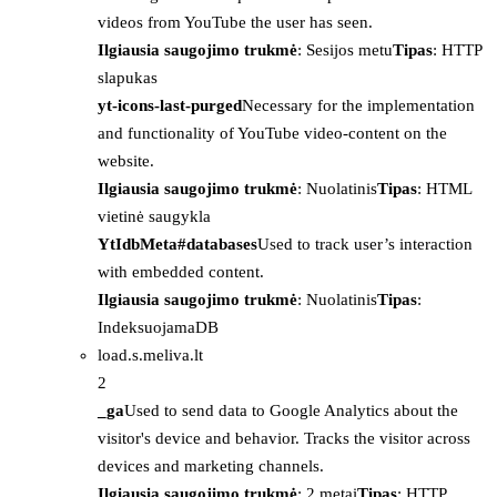
videos from YouTube the user has seen.
Ilgiausia saugojimo trukmė
: Sesijos metu
Tipas
: HTTP
slapukas
yt-icons-last-purged
Necessary for the implementation
and functionality of YouTube video-content on the
website.
Ilgiausia saugojimo trukmė
: Nuolatinis
Tipas
: HTML
vietinė saugykla
YtIdbMeta#databases
Used to track user’s interaction
with embedded content.
Ilgiausia saugojimo trukmė
: Nuolatinis
Tipas
:
IndeksuojamaDB
load.s.meliva.lt
2
_ga
Used to send data to Google Analytics about the
visitor's device and behavior. Tracks the visitor across
devices and marketing channels.
Ilgiausia saugojimo trukmė
: 2 metai
Tipas
: HTTP