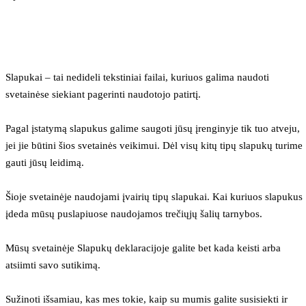
Slapukai – tai nedideli tekstiniai failai, kuriuos galima naudoti 
svetainėse siekiant pagerinti naudotojo patirtį.
Pagal įstatymą slapukus galime saugoti jūsų įrenginyje tik tuo atveju, 
jei jie būtini šios svetainės veikimui. Dėl visų kitų tipų slapukų turime 
gauti jūsų leidimą.
Šioje svetainėje naudojami įvairių tipų slapukai. Kai kuriuos slapukus 
įdeda mūsų puslapiuose naudojamos trečiųjų šalių tarnybos.
Mūsų svetainėje Slapukų deklaracijoje galite bet kada keisti arba 
atsiimti savo sutikimą.
Sužinoti išsamiau, kas mes tokie, kaip su mumis galite susisiekti ir 