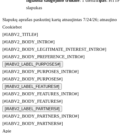
Ilgiausia saugojimo trukmė
: 1 diena
Tipas
: HTTP
slapukas
Slapukų aprašas paskutinį kartą atnaujintas 7/24/26; atnaujino
Cookiebot
[#IABV2_TITLE#]
[#IABV2_BODY_INTRO#]
[#IABV2_BODY_LEGITIMATE_INTEREST_INTRO#]
[#IABV2_BODY_PREFERENCE_INTRO#]
[#IABV2_LABEL_PURPOSES#]
[#IABV2_BODY_PURPOSES_INTRO#]
[#IABV2_BODY_PURPOSES#]
[#IABV2_LABEL_FEATURES#]
[#IABV2_BODY_FEATURES_INTRO#]
[#IABV2_BODY_FEATURES#]
[#IABV2_LABEL_PARTNERS#]
[#IABV2_BODY_PARTNERS_INTRO#]
[#IABV2_BODY_PARTNERS#]
Apie