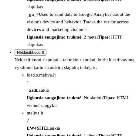
slapukas
_ga_#
Used to send data to Google Analytics about the
visitor's device and behavior. Tracks the visitor across
devices and marketing channels.
Ilgiausia saugojimo trukmė
: 2 metai
Tipas
: HTTP
slapukas
Neklasifikuoti
8
Neklasifikuoti slapukai – tai tokie slapukai, kurių klasifikavimą
vykdome kartu su atskirų slapukų teikėjais.
load.s.meliva.lt
1
_xsd
Laukia
Ilgiausia saugojimo trukmė
: Nuolatinis
Tipas
: HTML
vietinė saugykla
meliva.lt
7
EW4SITE
Laukia
Ilgiausia saugojimo trukmė
: 1 diena
Tipas
: HTTP