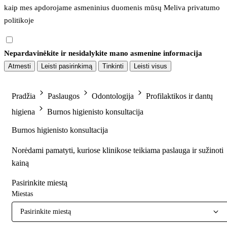
kaip mes apdorojame asmeninius duomenis mūsų 
Meliva privatumo 
politikoje
Nepardavinėkite ir nesidalykite mano asmenine informacija
Atmesti
Leisti pasirinkimą
Tinkinti
Leisti visus
Pradžia
Paslaugos
Odontologija
Profilaktikos ir dantų
higiena
Burnos higienisto konsultacija
Burnos higienisto konsultacija
Norėdami pamatyti, kuriose klinikose teikiama paslauga ir sužinoti
kainą
Pasirinkite miestą
Miestas
Pasirinkite miestą