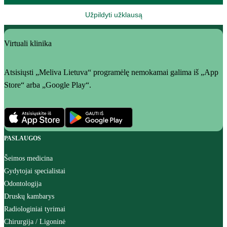
Užpildyti užklausą
Virtuali klinika
Atsisiųsti „Meliva Lietuva“ programėlę nemokamai galima iš „App
Store“ arba „Google Play“.
PASLAUGOS
Šeimos medicina
Gydytojai specialistai
Odontologija
Druskų kambarys
Radiologiniai tyrimai
Chirurgija / Ligoninė