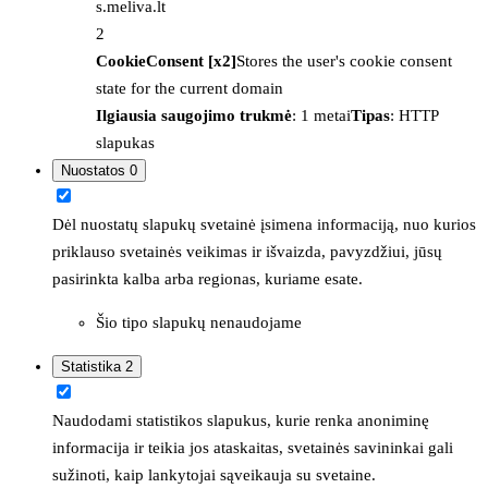
s.meliva.lt
2
CookieConsent [x2]
Stores the user's cookie consent
state for the current domain
Ilgiausia saugojimo trukmė
: 1 metai
Tipas
: HTTP
slapukas
Nuostatos
0
Dėl nuostatų slapukų svetainė įsimena informaciją, nuo kurios
priklauso svetainės veikimas ir išvaizda, pavyzdžiui, jūsų
pasirinkta kalba arba regionas, kuriame esate.
Šio tipo slapukų nenaudojame
Statistika
2
Naudodami statistikos slapukus, kurie renka anoniminę
informacija ir teikia jos ataskaitas, svetainės savininkai gali
sužinoti, kaip lankytojai sąveikauja su svetaine.