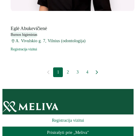
Eglė Abukevičienė
Burnos higienistas
A. Vivulskio g. 7, Vilnius (odontologija)
Registracija vizitui
1
2
3
4
Registracija vizitui
Prisirašyti prie „Meliva“