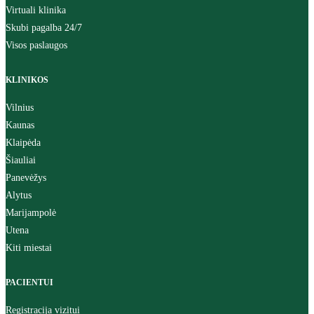
Virtuali klinika
Skubi pagalba 24/7
Visos paslaugos
KLINIKOS
Vilnius
Kaunas
Klaipėda
Šiauliai
Panevėžys
Alytus
Marijampolė
Utena
Kiti miestai
PACIENTUI
Registracija vizitui