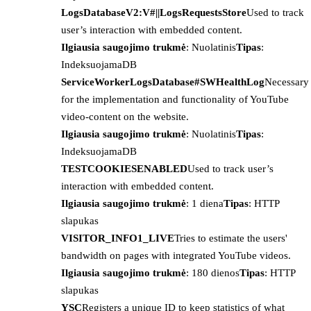
LogsDatabaseV2:V#||LogsRequestsStore
Used to track
user’s interaction with embedded content.
Ilgiausia saugojimo trukmė
: Nuolatinis
Tipas
:
IndeksuojamaDB
ServiceWorkerLogsDatabase#SWHealthLog
Necessary
for the implementation and functionality of YouTube
video-content on the website.
Ilgiausia saugojimo trukmė
: Nuolatinis
Tipas
:
IndeksuojamaDB
TESTCOOKIESENABLED
Used to track user’s
interaction with embedded content.
Ilgiausia saugojimo trukmė
: 1 diena
Tipas
: HTTP
slapukas
VISITOR_INFO1_LIVE
Tries to estimate the users'
bandwidth on pages with integrated YouTube videos.
Ilgiausia saugojimo trukmė
: 180 dienos
Tipas
: HTTP
slapukas
YSC
Registers a unique ID to keep statistics of what