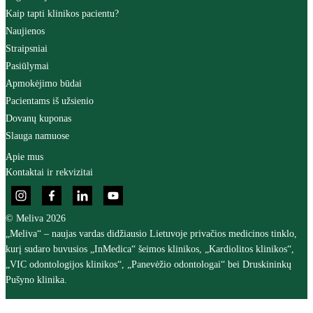
Kaip tapti klinikos pacientu?
Naujienos
Straipsniai
Pasiūlymai
Apmokėjimo būdai
Pacientams iš užsienio
Dovanų kuponas
Slauga namuose
Apie mus
Kontaktai ir rekvizitai
© Meliva 2026
„Meliva“ – naujas vardas didžiausio Lietuvoje privačios medicinos tinklo,
kurį sudaro buvusios „InMedica“ šeimos klinikos, „Kardiolitos klinikos“,
„VIC odontologijos klinikos“, „Panevėžio odontologai“ bei Druskininkų
Pušyno klinika.