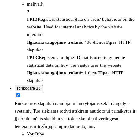
meliva.lt
2
FPID
Registers statistical data on users' behaviour on the
website. Used for internal analytics by the website
operator.
Ilgiausia saugojimo trukmė
: 400 dienos
Tipas
: HTTP
slapukas
FPLC
Registers a unique ID that is used to generate
statistical data on how the visitor uses the website.
Ilgiausia saugojimo trukmė
: 1 diena
Tipas
: HTTP
slapukas
Rinkodara
13
Rinkodaros slapukai naudojami lankytojams sekti daugelyje
svetainių Tuo siekiama rodyti atskiram naudotojui pritaikytus ir
jį dominančius skelbimus – tokie skelbimai vertingesni
leidėjams ir trečiųjų šalių reklamuotojams.
YouTube