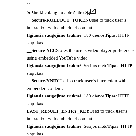
11
Sužinokite daugiau apie šį tiekėją
__Secure-ROLLOUT_TOKEN
Used to track user’s
interaction with embedded content.
Ilgiausia saugojimo trukmė
: 180 dienos
Tipas
: HTTP
slapukas
__Secure-YEC
Stores the user's video player preferences
using embedded YouTube video
Ilgiausia saugojimo trukmė
: Sesijos metu
Tipas
: HTTP
slapukas
__Secure-YNID
Used to track user’s interaction with
embedded content.
Ilgiausia saugojimo trukmė
: 180 dienos
Tipas
: HTTP
slapukas
LAST_RESULT_ENTRY_KEY
Used to track user’s
interaction with embedded content.
Ilgiausia saugojimo trukmė
: Sesijos metu
Tipas
: HTTP
slapukas