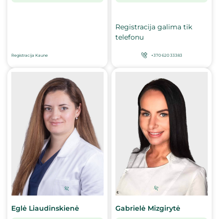
Registracija galima tik
telefonu
Registracija Kaune
+370 620 33383
Eglė Liaudinskienė
Gabrielė Mizgirytė