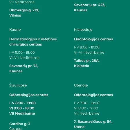
VII
Nedirbame
Savanorių pr. 423,
Ukmergės g. 219,
Kaunas
Vilnius
Kaune
Klaipėdoje
Dermatologijos ir estetinės
Odontologijos centras
chirurgijos centras
I-V
8:00 - 19:00
I-V
9:00 - 18:00
VI-VII
Nedirbame
VI-VII
Nedirbame
Taikos pr. 28A,
Savanorių pr. 75,
Klaipėda
Kaunas
Šiauliuose
Utenoje
Odontologijos centras
Odontologijos centras
I-V 8:00 - 19:00
I-V
7:00 - 18:00
VI 9:00 - 18:00
VI
8:00 - 17:00
VII Nedirbame
VII
Nedirbame
J. Basanavičiaus g. 54,
Gardino g. 3
Utena
Šiauliai