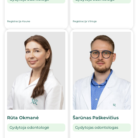
Registracija Kaune
Registracija Vilniuje
Rūta Okmanė
Šarūnas Paškevičius
Gydytoja odontologė
Gydytojas odontologas