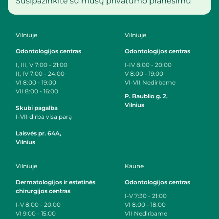
Susipažinkite su mūsų privatumo pranešimu
Vilniuje
Vilniuje
Odontologijos centras
Odontologijos centras
I, III, V
7:00 - 21:00
I-IV
8:00 - 20:00
II, IV
7:00 - 24:00
V
8:00 - 19:00
VI
8:00 - 19:00
VI-VII
Nedirbame
VII
8:00 - 16:00
P. Baublio g. 2,
Vilnius
Skubi pagalba
I-VII dirba visą parą
Laisvės pr. 64A,
Vilnius
Vilniuje
Kaune
Dermatologijos ir estetinės
Odontologijos centras
chirurgijos centras
I-V
7:30 - 21:00
I-V
8:00 - 20:00
VI
8:00 - 18:00
VI
9:00 - 15:00
VII
Nedirbame