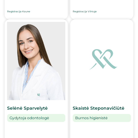
Registracija Kaune
Registracija Vilniuje
Selėnė Sparvelytė
Skaistė Steponavičiūtė
Gydytoja odontologė
Burnos higienistė