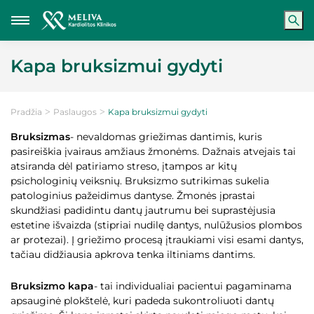
Kapa bruksizmui gydyti
Pradžia
Paslaugos
Kapa bruksizmui gydyti
Bruksizmas
- nevaldomas griežimas dantimis, kuris
pasireiškia įvairaus amžiaus žmonėms. Dažnais atvejais tai
atsiranda dėl patiriamo streso, įtampos ar kitų
psichologinių veiksnių. Bruksizmo sutrikimas sukelia
patologinius pažeidimus dantyse. Žmonės įprastai
skundžiasi padidintu dantų jautrumu bei suprastėjusia
estetine išvaizda (stipriai nudilę dantys, nulūžusios plombos
ar protezai). Į griežimo procesą įtraukiami visi esami dantys,
tačiau didžiausia apkrova tenka iltiniams dantims.
Bruksizmo kapa
- tai individualiai pacientui pagaminama
apsauginė plokštelė, kuri padeda sukontroliuoti dantų