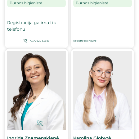
Burnos higienistė
Burnos higienistė
Registracija galima tik
telefonu
+370 620 33383
Registracija Kaune
Karolina Globytė
Ingrida Znamenskienė