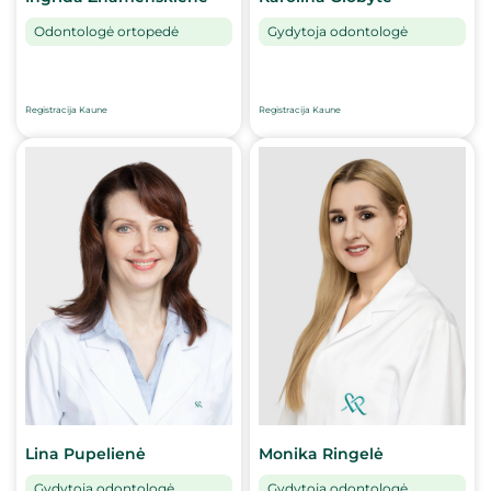
Gydytoja odontologė
Odontologė ortopedė
Registracija Kaune
Registracija Kaune
Lina Pupelienė
Monika Ringelė
Gydytoja odontologė
Gydytoja odontologė