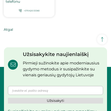
telefonu
+370 620 33383
Atgal
Užsisakykite naujienlaiškį
Pirmieji sužinokite apie moderniausius
gydymo metodus ir susipažinkite su
vienais geriausių gydytojų Lietuvoje
Užsisakyti