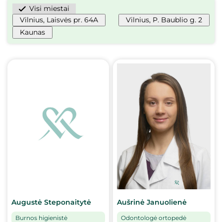
įvertinus paciento būklę ir aptarus individualų gydymo
Visi miestai
planą bei galimas pageidaujamas ar būtinas
Vilnius, Laisvės pr. 64A
Vilnius, P. Baublio g. 2
papildomas procedūras ir priemones.
Kaunas
Augustė Steponaitytė
Aušrinė Januolienė
Burnos higienistė
Odontologė ortopedė