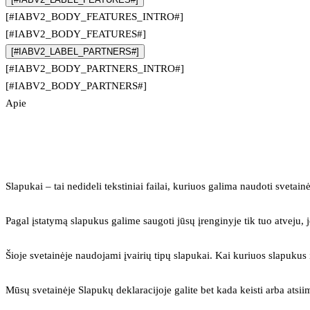
[#IABV2_BODY_FEATURES_INTRO#]
[#IABV2_BODY_FEATURES#]
[#IABV2_LABEL_PARTNERS#]
[#IABV2_BODY_PARTNERS_INTRO#]
[#IABV2_BODY_PARTNERS#]
Apie
Slapukai – tai nedideli tekstiniai failai, kuriuos galima naudoti svetainė
Pagal įstatymą slapukus galime saugoti jūsų įrenginyje tik tuo atveju, j
Šioje svetainėje naudojami įvairių tipų slapukai. Kai kuriuos slapuku
Mūsų svetainėje Slapukų deklaracijoje galite bet kada keisti arba atsii