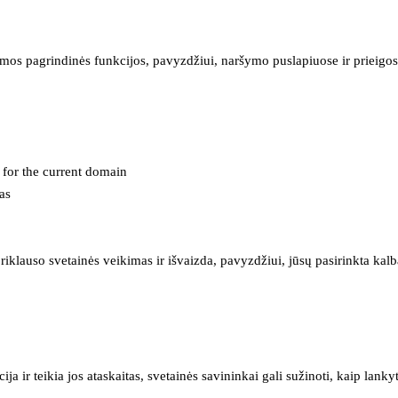
mos pagrindinės funkcijos, pavyzdžiui, naršymo puslapiuose ir prieigos 
e for the current domain
as
iklauso svetainės veikimas ir išvaizda, pavyzdžiui, jūsų pasirinkta kalb
 ir teikia jos ataskaitas, svetainės savininkai gali sužinoti, kaip lanky