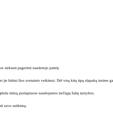
se siekiant pagerinti naudotojo patirtį.
ei jie būtini šios svetainės veikimui. Dėl visų kitų tipų slapukų turime ga
s įdeda mūsų puslapiuose naudojamos trečiųjų šalių tarnybos.
mti savo sutikimą.