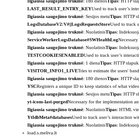
Ilgiausia saugojimo trukmė
: 180 dienos
Tipas
: HTTP sl
LAST_RESULT_ENTRY_KEY
Used to track user’s int
Ilgiausia saugojimo trukmė
: Sesijos metu
Tipas
: HTTP s
LogsDatabaseV2:V#||LogsRequestsStore
Used to track 
Ilgiausia saugojimo trukmė
: Nuolatinis
Tipas
: Indeksu
ServiceWorkerLogsDatabase#SWHealthLog
Necessary 
Ilgiausia saugojimo trukmė
: Nuolatinis
Tipas
: Indeksu
TESTCOOKIESENABLED
Used to track user’s interac
Ilgiausia saugojimo trukmė
: 1 diena
Tipas
: HTTP slapuk
VISITOR_INFO1_LIVE
Tries to estimate the users' ba
Ilgiausia saugojimo trukmė
: 180 dienos
Tipas
: HTTP sl
YSC
Registers a unique ID to keep statistics of what vid
Ilgiausia saugojimo trukmė
: Sesijos metu
Tipas
: HTTP s
yt-icons-last-purged
Necessary for the implementation an
Ilgiausia saugojimo trukmė
: Nuolatinis
Tipas
: HTML vie
YtIdbMeta#databases
Used to track user’s interaction w
Ilgiausia saugojimo trukmė
: Nuolatinis
Tipas
: Indeksu
load.s.meliva.lt