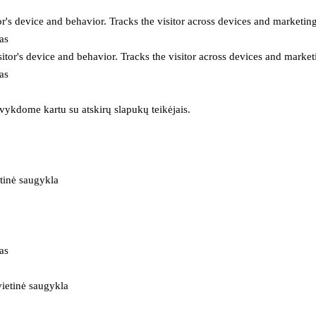
or's device and behavior. Tracks the visitor across devices and marketin
as
itor's device and behavior. Tracks the visitor across devices and market
as
 vykdome kartu su atskirų slapukų teikėjais.
tinė saugykla
as
ietinė saugykla