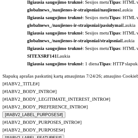
Ilgiausia saugojimo trukmė
: Sesijos metu
Tipas
: HTML v
globalnews_/naujienos-ir-straipsniai/naujienos
Laukia
Ilgiausia saugojimo trukmė
: Sesijos metu
Tipas
: HTML v
globalnews_/naujienos-ir-straipsniai/pasiulymai
Laukia
Ilgiausia saugojimo trukmė
: Sesijos metu
Tipas
: HTML v
globalnews_/naujienos-ir-straipsniai/straipsniai
Laukia
Ilgiausia saugojimo trukmė
: Sesijos metu
Tipas
: HTML v
SITEXSRF141
Laukia
Ilgiausia saugojimo trukmė
: 1 diena
Tipas
: HTTP slapuk
Slapukų aprašas paskutinį kartą atnaujintas 7/24/26; atnaujino
Cookie
[#IABV2_TITLE#]
[#IABV2_BODY_INTRO#]
[#IABV2_BODY_LEGITIMATE_INTEREST_INTRO#]
[#IABV2_BODY_PREFERENCE_INTRO#]
[#IABV2_LABEL_PURPOSES#]
[#IABV2_BODY_PURPOSES_INTRO#]
[#IABV2_BODY_PURPOSES#]
[#IABV2_LABEL_FEATURES#]