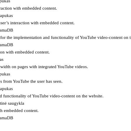
apukas
eraction with embedded content.
lapukas
user’s interaction with embedded content.
ojamaDB
for the implementation and functionality of YouTube video-content on t
ojamaDB
tion with embedded content.
as
ndwidth on pages with integrated YouTube videos.
apukas
eos from YouTube the user has seen.
lapukas
d functionality of YouTube video-content on the website.
tinė saugykla
ith embedded content.
ojamaDB