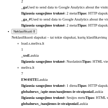
2
_ga
Used to send data to Google Analytics about the visit
Ilgiausia saugojimo trukmė
: 2 metai
Tipas
: HTTP slapuk
_ga_#
Used to send data to Google Analytics about the vis
Ilgiausia saugojimo trukmė
: 2 metai
Tipas
: HTTP slapuk
Neklasifikuoti
8
Neklasifikuoti slapukai – tai tokie slapukai, kurių klasifikavimą
load.s.meliva.lt
1
_xsd
Laukia
Ilgiausia saugojimo trukmė
: Nuolatinis
Tipas
: HTML vie
meliva.lt
7
EW4SITE
Laukia
Ilgiausia saugojimo trukmė
: 1 diena
Tipas
: HTTP slapuk
globalnews_/apie-mus/naujienos-ir-straipsniai
Laukia
Ilgiausia saugojimo trukmė
: Sesijos metu
Tipas
: HTML v
globalnews_/naujienos-ir-straipsniai
Laukia