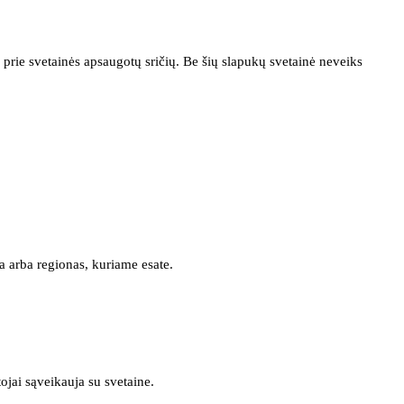
prie svetainės apsaugotų sričių. Be šių slapukų svetainė neveiks
a arba regionas, kuriame esate.
tojai sąveikauja su svetaine.