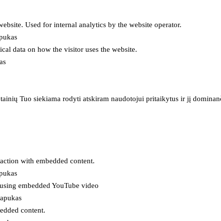
 website. Used for internal analytics by the website operator.
apukas
tical data on how the visitor uses the website.
as
inių Tuo siekiama rodyti atskiram naudotojui pritaikytus ir jį dominanči
eraction with embedded content.
apukas
es using embedded YouTube video
lapukas
bedded content.