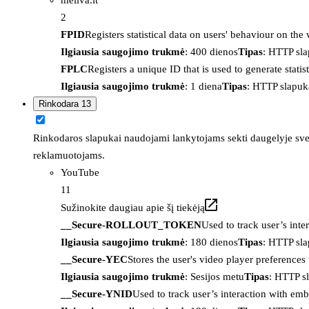
2
FPID
Registers statistical data on users' behaviour on the
Ilgiausia saugojimo trukmė
: 400 dienos
Tipas
: HTTP sl
FPLC
Registers a unique ID that is used to generate statis
Ilgiausia saugojimo trukmė
: 1 diena
Tipas
: HTTP slapuk
Rinkodara
13
Rinkodaros slapukai naudojami lankytojams sekti daugelyje sveta
reklamuotojams.
YouTube
11
Sužinokite daugiau apie šį tiekėją
__Secure-ROLLOUT_TOKEN
Used to track user’s int
Ilgiausia saugojimo trukmė
: 180 dienos
Tipas
: HTTP sl
__Secure-YEC
Stores the user's video player preferenc
Ilgiausia saugojimo trukmė
: Sesijos metu
Tipas
: HTTP s
__Secure-YNID
Used to track user’s interaction with em