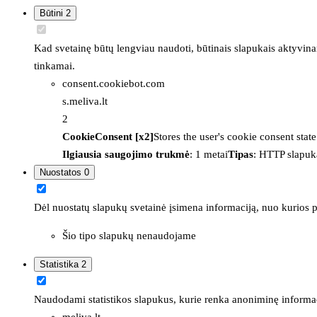
Būtini
2
Kad svetainę būtų lengviau naudoti, būtinais slapukais aktyvina
tinkamai.
consent.cookiebot.com
s.meliva.lt
2
CookieConsent [x2]
Stores the user's cookie consent stat
Ilgiausia saugojimo trukmė
: 1 metai
Tipas
: HTTP slapuk
Nuostatos
0
Dėl nuostatų slapukų svetainė įsimena informaciją, nuo kurios pr
Šio tipo slapukų nenaudojame
Statistika
2
Naudodami statistikos slapukus, kurie renka anoniminę informacija
meliva.lt