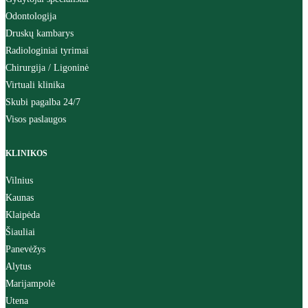
Odontologija
Druskų kambarys
Radiologiniai tyrimai
Chirurgija / Ligoninė
Virtuali klinika
Skubi pagalba 24/7
Visos paslaugos
KLINIKOS
Vilnius
Kaunas
Klaipėda
Šiauliai
Panevėžys
Alytus
Marijampolė
Utena