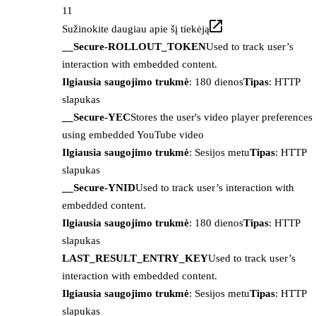
11
Sužinokite daugiau apie šį tiekėją
__Secure-ROLLOUT_TOKEN
Used to track user’s
interaction with embedded content.
Ilgiausia saugojimo trukmė
: 180 dienos
Tipas
: HTTP
slapukas
__Secure-YEC
Stores the user's video player preferences
using embedded YouTube video
Ilgiausia saugojimo trukmė
: Sesijos metu
Tipas
: HTTP
slapukas
__Secure-YNID
Used to track user’s interaction with
embedded content.
Ilgiausia saugojimo trukmė
: 180 dienos
Tipas
: HTTP
slapukas
LAST_RESULT_ENTRY_KEY
Used to track user’s
interaction with embedded content.
Ilgiausia saugojimo trukmė
: Sesijos metu
Tipas
: HTTP
slapukas