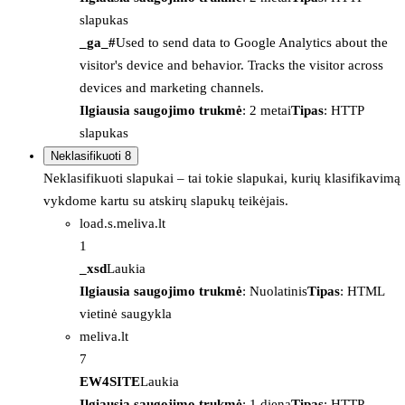
slapukas
_ga_#
Used to send data to Google Analytics about the
visitor's device and behavior. Tracks the visitor across
devices and marketing channels.
Ilgiausia saugojimo trukmė
: 2 metai
Tipas
: HTTP
slapukas
Neklasifikuoti
8
Neklasifikuoti slapukai – tai tokie slapukai, kurių klasifikavimą
vykdome kartu su atskirų slapukų teikėjais.
load.s.meliva.lt
1
_xsd
Laukia
Ilgiausia saugojimo trukmė
: Nuolatinis
Tipas
: HTML
vietinė saugykla
meliva.lt
7
EW4SITE
Laukia
Ilgiausia saugojimo trukmė
: 1 diena
Tipas
: HTTP