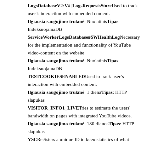
LogsDatabaseV2:V#||LogsRequestsStore
Used to track
user’s interaction with embedded content.
Ilgiausia saugojimo trukmė
: Nuolatinis
Tipas
:
IndeksuojamaDB
ServiceWorkerLogsDatabase#SWHealthLog
Necessary
for the implementation and functionality of YouTube
video-content on the website.
Ilgiausia saugojimo trukmė
: Nuolatinis
Tipas
:
IndeksuojamaDB
TESTCOOKIESENABLED
Used to track user’s
interaction with embedded content.
Ilgiausia saugojimo trukmė
: 1 diena
Tipas
: HTTP
slapukas
VISITOR_INFO1_LIVE
Tries to estimate the users'
bandwidth on pages with integrated YouTube videos.
Ilgiausia saugojimo trukmė
: 180 dienos
Tipas
: HTTP
slapukas
YSC
Registers a unique ID to keep statistics of what