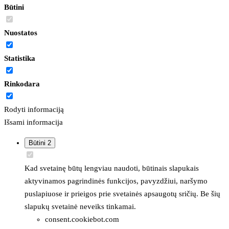
Būtini
Nuostatos
Statistika
Rinkodara
Rodyti informaciją
Išsami informacija
Būtini
2
Kad svetainę būtų lengviau naudoti, būtinais slapukais
aktyvinamos pagrindinės funkcijos, pavyzdžiui, naršymo
puslapiuose ir prieigos prie svetainės apsaugotų sričių. Be šių
slapukų svetainė neveiks tinkamai.
consent.cookiebot.com