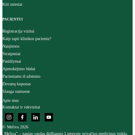
Kiti miestai
PACIENTUI
Registracija vizitui
Kaip tapti klinikos pacientu?
Naujienos
Straipsniai
Pasiūlymai
Apmokėjimo būdai
Pacientams iš užsienio
Dovanų kuponas
Slauga namuose
Apie mus
Kontaktai ir rekvizitai
© Meliva 2026
„Meliva“ – naujas vardas didžiausio Lietuvoje privačios medicinos tinklo,