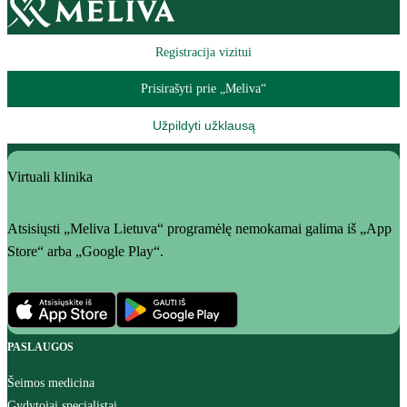
Registracija vizitui
Prisirašyti prie „Meliva“
Užpildyti užklausą
Virtuali klinika
Atsisiųsti „Meliva Lietuva“ programėlę nemokamai galima iš „App
Store“ arba „Google Play“.
PASLAUGOS
Šeimos medicina
Gydytojai specialistai