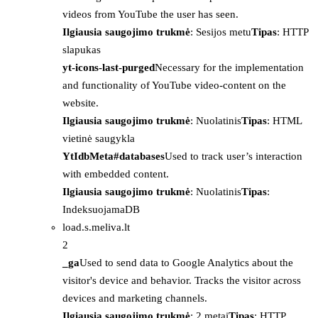
videos from YouTube the user has seen.
Ilgiausia saugojimo trukmė
: Sesijos metu
Tipas
: HTTP
slapukas
yt-icons-last-purged
Necessary for the implementation
and functionality of YouTube video-content on the
website.
Ilgiausia saugojimo trukmė
: Nuolatinis
Tipas
: HTML
vietinė saugykla
YtIdbMeta#databases
Used to track user’s interaction
with embedded content.
Ilgiausia saugojimo trukmė
: Nuolatinis
Tipas
:
IndeksuojamaDB
load.s.meliva.lt
2
_ga
Used to send data to Google Analytics about the
visitor's device and behavior. Tracks the visitor across
devices and marketing channels.
Ilgiausia saugojimo trukmė
: 2 metai
Tipas
: HTTP