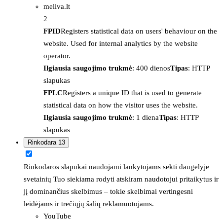
meliva.lt
2
FPID
Registers statistical data on users' behaviour on the
website. Used for internal analytics by the website
operator.
Ilgiausia saugojimo trukmė
: 400 dienos
Tipas
: HTTP
slapukas
FPLC
Registers a unique ID that is used to generate
statistical data on how the visitor uses the website.
Ilgiausia saugojimo trukmė
: 1 diena
Tipas
: HTTP
slapukas
Rinkodara
13
Rinkodaros slapukai naudojami lankytojams sekti daugelyje
svetainių Tuo siekiama rodyti atskiram naudotojui pritaikytus ir
jį dominančius skelbimus – tokie skelbimai vertingesni
leidėjams ir trečiųjų šalių reklamuotojams.
YouTube