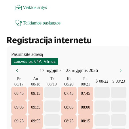
Veiklos sritys
Teikiamos paslaugos
Registracija internetu
Pasirinkite adresą
Laisvės pr. 64A, Vilnius
17 rugpjūtis – 23 rugpjūtis 2026
Pr
An
Tr
Kt
Pn
Š
08/22
S
08/23
08/17
08/18
08/19
08/20
08/21
08:45
09:15
07:45
07:45
09:05
09:35
08:05
08:00
09:25
09:55
08:25
08:15