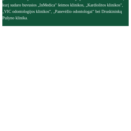
kurį sudaro buvusios „InMedica“ šeimos klinikos, „Kardiolitos klinikos“,
„VIC odontologijos klinikos“, „Panevėžio odontologai“ bei Druskininkų
Pušyno klinika.