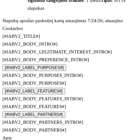
Ilgiausia saugojimo trukmė
: 1 diena
Tipas
: HTTP
slapukas
Slapukų aprašas paskutinį kartą atnaujintas 7/24/26; atnaujino
Cookiebot
[#IABV2_TITLE#]
[#IABV2_BODY_INTRO#]
[#IABV2_BODY_LEGITIMATE_INTEREST_INTRO#]
[#IABV2_BODY_PREFERENCE_INTRO#]
[#IABV2_LABEL_PURPOSES#]
[#IABV2_BODY_PURPOSES_INTRO#]
[#IABV2_BODY_PURPOSES#]
[#IABV2_LABEL_FEATURES#]
[#IABV2_BODY_FEATURES_INTRO#]
[#IABV2_BODY_FEATURES#]
[#IABV2_LABEL_PARTNERS#]
[#IABV2_BODY_PARTNERS_INTRO#]
[#IABV2_BODY_PARTNERS#]
Apie