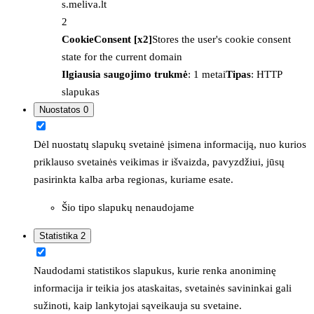
s.meliva.lt
2
CookieConsent [x2]
Stores the user's cookie consent
state for the current domain
Ilgiausia saugojimo trukmė
: 1 metai
Tipas
: HTTP
slapukas
Nuostatos
0
Dėl nuostatų slapukų svetainė įsimena informaciją, nuo kurios
priklauso svetainės veikimas ir išvaizda, pavyzdžiui, jūsų
pasirinkta kalba arba regionas, kuriame esate.
Šio tipo slapukų nenaudojame
Statistika
2
Naudodami statistikos slapukus, kurie renka anoniminę
informacija ir teikia jos ataskaitas, svetainės savininkai gali
sužinoti, kaip lankytojai sąveikauja su svetaine.