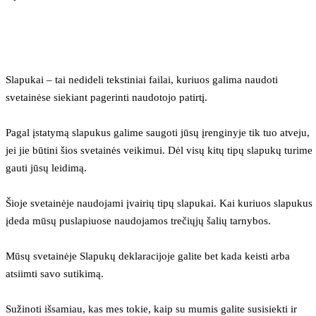
Slapukai – tai nedideli tekstiniai failai, kuriuos galima naudoti 
svetainėse siekiant pagerinti naudotojo patirtį.
Pagal įstatymą slapukus galime saugoti jūsų įrenginyje tik tuo atveju, 
jei jie būtini šios svetainės veikimui. Dėl visų kitų tipų slapukų turime 
gauti jūsų leidimą.
Šioje svetainėje naudojami įvairių tipų slapukai. Kai kuriuos slapukus 
įdeda mūsų puslapiuose naudojamos trečiųjų šalių tarnybos.
Mūsų svetainėje Slapukų deklaracijoje galite bet kada keisti arba 
atsiimti savo sutikimą.
Sužinoti išsamiau, kas mes tokie, kaip su mumis galite susisiekti ir 